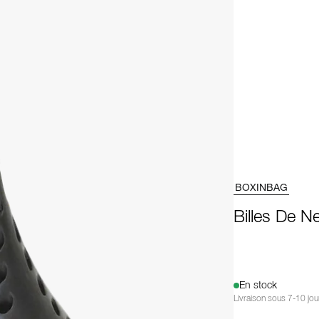
BOXINBAG
Billes De N
En stock
Livraison sous 7-10 jou