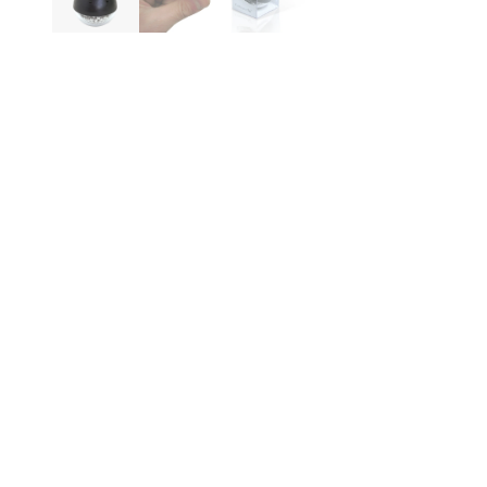
Informations produit
De
Bil
ave
ré