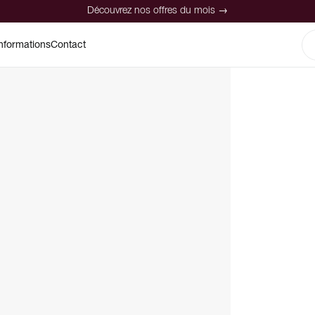
Découvrez nos offres du mois →
nformations
Contact