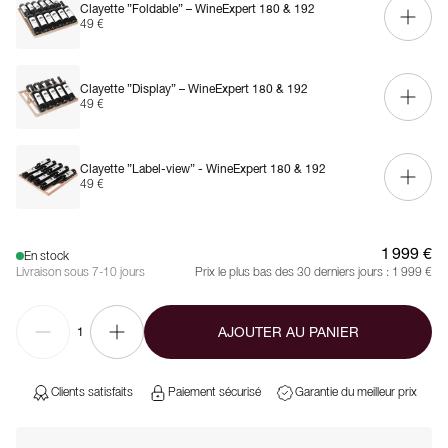
Clayette ”Foldable” – WineExpert 180 & 192
49 €
Clayette ”Display” – WineExpert 180 & 192
49 €
Clayette ”Label-view” - WineExpert 180 & 192
49 €
1 999 €
En stock
Livraison sous 7-10 jours
Prix le plus bas des 30 derniers jours :
1 999 €
AJOUTER AU PANIER
1
Clients satisfaits
Paiement sécurisé
Garantie du meilleur prix