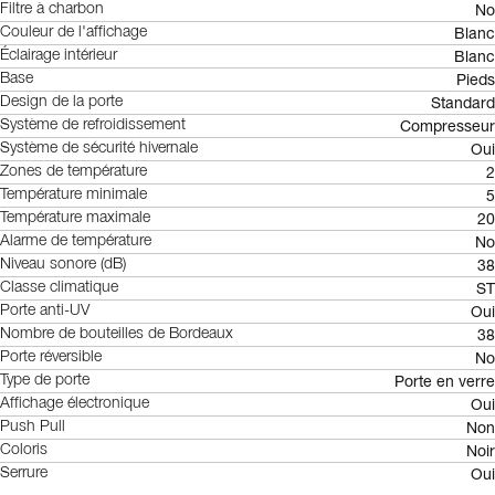
No
Filtre à charbon
Blanc
Couleur de l'affichage
Blanc
Éclairage intérieur
Pieds
Base
Standard
Design de la porte
Compresseur
Système de refroidissement
Oui
Système de sécurité hivernale
2
Zones de température
5
Température minimale
20
Température maximale
No
Alarme de température
38
Niveau sonore (dB)
ST
Classe climatique
Oui
Porte anti-UV
38
Nombre de bouteilles de Bordeaux
No
Porte réversible
Porte en verre
Type de porte
Oui
Affichage électronique
Non
Push Pull
Noir
Coloris
Oui
Serrure