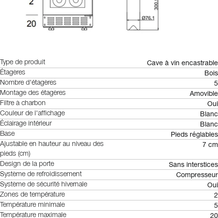
Cave à vin encastrable
Type de produit
Bois
Étagères
5
Nombre d'étagères
Amovible
Montage des étagères
Oui
Filtre à charbon
Blanc
Couleur de l'affichage
Blanc
Éclairage intérieur
Pieds réglables
Base
7 cm
Ajustable en hauteur au niveau des
pieds (cm)
Sans interstices
Design de la porte
Compresseur
Système de refroidissement
Oui
Système de sécurité hivernale
2
Zones de température
5
Température minimale
20
Température maximale