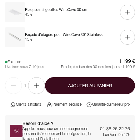
Plaque anti-gouttes WineCave 30 cm
45 €
Façade d’étagère pour WineCave 30* Stainless
15 €
1 199 €
En stock
Livraison sous 7-10 jours
Prix le plus bas des 30 derniers jours :
1 199 €
AJOUTER AU PANIER
1
Clients satisfaits
Paiement sécurisé
Garantie du meilleur prix
Besoin d’aide ?
01 86 26 22 76
Appelez-nous pour un accompagnement
personnalisé concernant la configuration, la
Lun-Ven : 9h-17h
livraison et l’installation.