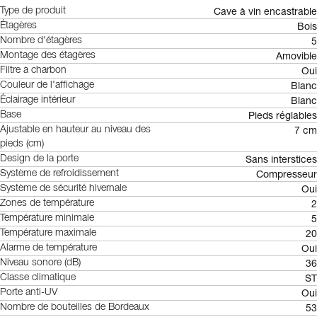
Cave à vin encastrable
Type de produit
Bois
Étagères
5
Nombre d'étagères
Amovible
Montage des étagères
Oui
Filtre à charbon
Blanc
Couleur de l'affichage
Blanc
Éclairage intérieur
Pieds réglables
Base
7 cm
Ajustable en hauteur au niveau des
pieds (cm)
Sans interstices
Design de la porte
Compresseur
Système de refroidissement
Oui
Système de sécurité hivernale
2
Zones de température
5
Température minimale
20
Température maximale
Oui
Alarme de température
36
Niveau sonore (dB)
ST
Classe climatique
Oui
Porte anti-UV
53
Nombre de bouteilles de Bordeaux