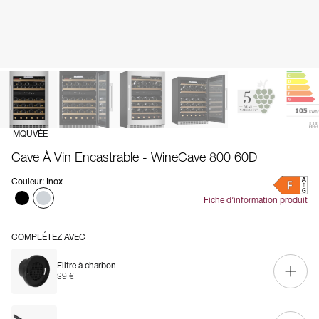
MQUVÉE
Cave À Vin Encastrable - WineCave 800 60D
Couleur
:
Inox
Fiche d’information produit
COMPLÉTEZ AVEC
Filtre à charbon
39 €