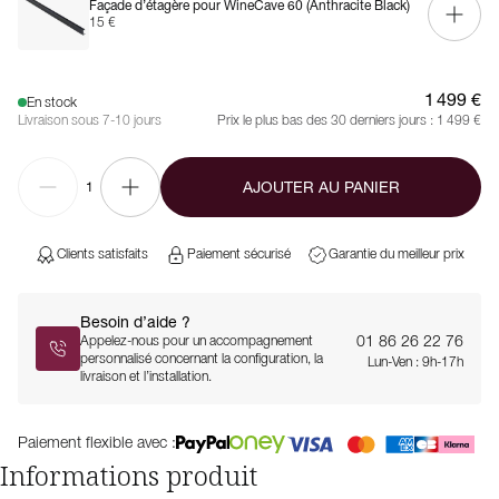
Façade d’étagère pour WineCave 60 (Anthracite Black)
15 €
1 499 €
En stock
Livraison sous 7-10 jours
Prix le plus bas des 30 derniers jours :
1 499 €
AJOUTER AU PANIER
1
Clients satisfaits
Paiement sécurisé
Garantie du meilleur prix
Besoin d’aide ?
01 86 26 22 76
Appelez-nous pour un accompagnement
personnalisé concernant la configuration, la
Lun-Ven : 9h-17h
livraison et l’installation.
Paiement flexible avec :
Informations produit