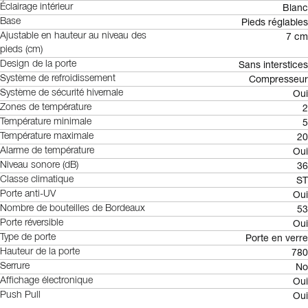
Blanc
Éclairage intérieur
Pieds réglables
Base
7 cm
Ajustable en hauteur au niveau des
pieds (cm)
Sans interstices
Design de la porte
Compresseur
Système de refroidissement
Oui
Système de sécurité hivernale
2
Zones de température
5
Température minimale
20
Température maximale
Oui
Alarme de température
36
Niveau sonore (dB)
ST
Classe climatique
Oui
Porte anti-UV
53
Nombre de bouteilles de Bordeaux
Oui
Porte réversible
Porte en verre
Type de porte
780
Hauteur de la porte
No
Serrure
Oui
Affichage électronique
Oui
Push Pull