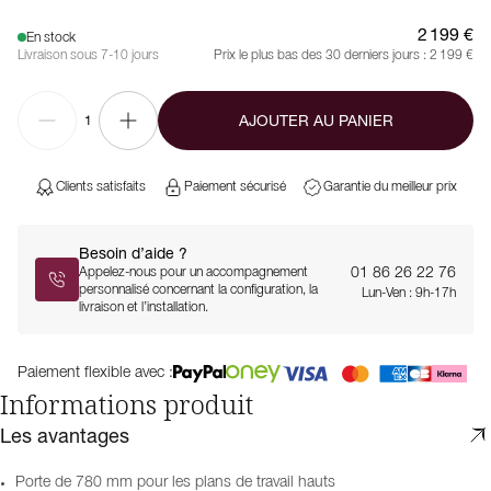
2 199 €
En stock
Livraison sous 7-10 jours
Prix le plus bas des 30 derniers jours :
2 199 €
AJOUTER AU PANIER
1
Clients satisfaits
Paiement sécurisé
Garantie du meilleur prix
Besoin d’aide ?
01 86 26 22 76
Appelez-nous pour un accompagnement
personnalisé concernant la configuration, la
Lun-Ven : 9h-17h
livraison et l’installation.
Paiement flexible avec :
Informations produit
Les avantages
Porte de 780 mm pour les plans de travail hauts