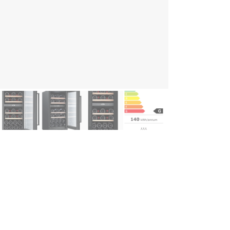
s avantages
Cave à vin encastrable au design scandinave moderne
Finition noir brillant avec quatre clayettes en bois coulissantes
Hauteur réglable pour une installation flexible dans la cuisine
Design compact offrant davantage de possibilités d’intégration
Deux zones de température réglables pour vins rouges et blancs
Peut accueillir jusqu’à 28 bouteilles