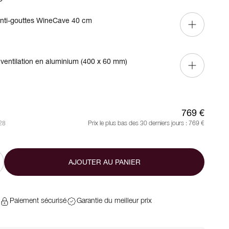
nti-gouttes WineCave 40 cm
e ventilation en aluminium (400 x 60 mm)
769 €
-28
Prix le plus bas des 30 derniers jours :
769 €
AJOUTER AU PANIER
Paiement sécurisé
Garantie du meilleur prix