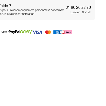
’aide ?
01 86 26 22 76
s pour un accompagnement personnalisé concernant
Lun-Ven : 9h-17h
on, la livraison et l’installation.
avec :