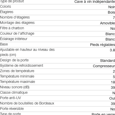
Cave à vin indépendante
Type de produit
Noir
Coloris
Bois
Étagères
7
Nombre d'étagères
Amovible
Montage des étagères
No
Filtre à charbon
Blanc
Couleur de l'affichage
Blanc
Éclairage intérieur
Pieds réglables
Base
3.8
Ajustable en hauteur au niveau des
pieds (cm)
Standard
Design de la porte
Compresseur
Système de refroidissement
2
Zones de température
5
Température minimale
18
Température maximale
39
Niveau sonore (dB)
N
Classe climatique
Oui
Porte anti-UV
39
Nombre de bouteilles de Bordeaux
No
Porte réversible
Porte en verre
Type de porte