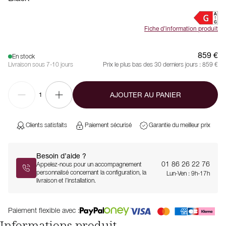
Fiche d’information produit
859 €
En stock
Livraison sous 7-10 jours
Prix le plus bas des 30 derniers jours :
859 €
AJOUTER AU PANIER
1
Clients satisfaits
Paiement sécurisé
Garantie du meilleur prix
Besoin d’aide ?
01 86 26 22 76
Appelez-nous pour un accompagnement
personnalisé concernant la configuration, la
Lun-Ven : 9h-17h
livraison et l’installation.
Paiement flexible avec :
Informations produit