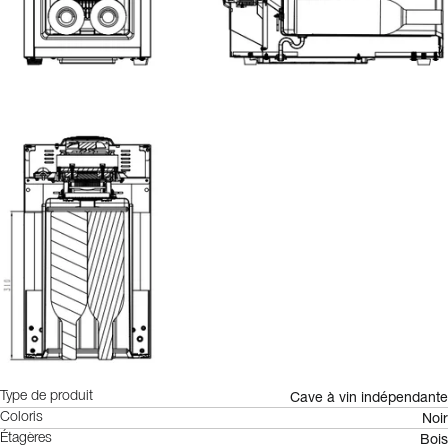
Cave à vin indépendante
Type de produit
Noir
Coloris
Bois
Étagères