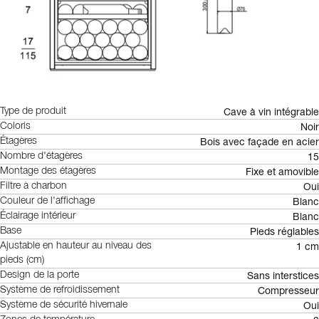
Cave à vin intégrable
Type de produit
Noir
Coloris
Bois avec façade en acier
Étagères
15
Nombre d'étagères
Fixe et amovible
Montage des étagères
Oui
Filtre à charbon
Blanc
Couleur de l'affichage
Blanc
Éclairage intérieur
Pieds réglables
Base
1 cm
Ajustable en hauteur au niveau des
pieds (cm)
Sans interstices
Design de la porte
Compresseur
Système de refroidissement
Oui
Système de sécurité hivernale