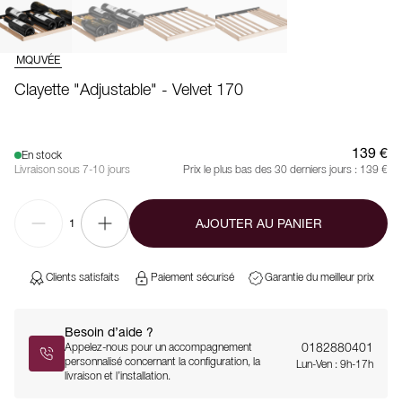
MQUVÉE
Clayette "Adjustable" - Velvet 170
139 €
En stock
Livraison sous 7-10 jours
Prix le plus bas des 30 derniers jours :
139 €
AJOUTER AU PANIER
1
Clients satisfaits
Paiement sécurisé
Garantie du meilleur prix
Besoin d’aide ?
0182880401
Appelez-nous pour un accompagnement
personnalisé concernant la configuration, la
Lun-Ven : 9h-17h
livraison et l’installation.