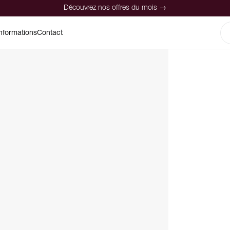
Découvrez nos offres du mois →
nformations
Contact