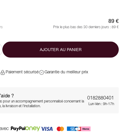
89 €
rs
Prix le plus bas des 30 derniers jours :
89 €
AJOUTER AU PANIER
Paiement sécurisé
Garantie du meilleur prix
’aide ?
0182880401
s pour un accompagnement personnalisé concernant la
Lun-Ven : 9h-17h
 la livraison et l’installation.
avec :