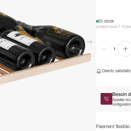
En stock
Livraison sous 7-10 jou
1
Clients satisfaits
Besoin d
Appelez-nou
configuration,
Paiement flexible 