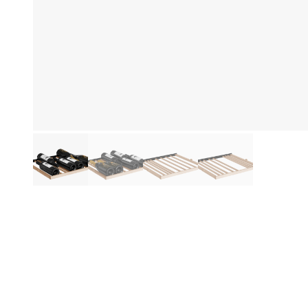
Informations produit
De
La 
cl
es
les
de