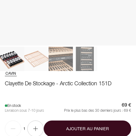
CAVIN
Clayette De Stockage - Arctic Collection 151D
69 €
En stock
Livraison sous 7-10 jours
Prix le plus bas des 30 derniers jours :
69 €
AJOUTER AU PANIER
1