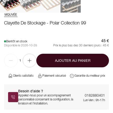
MQUVÉE
Clayette De Stockage - Polar Collection 99
45 €
Bientôt en stock
Disponible le 2026-10-28
Prix le plus bas des 30 derniers jours :
45 €
AJOUTER AU PANIER
1
Clients satisfaits
Paiement sécurisé
Garantie du meilleur prix
Besoin d’aide ?
0182880401
Appelez-nous pour un accompagnement
personnalisé concernant la configuration, la
Lun-Ven : 9h-17h
livraison et l’installation.