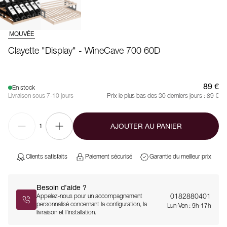
MQUVÉE
Clayette "Display" - WineCave 700 60D
89 €
En stock
Livraison sous 7-10 jours
Prix le plus bas des 30 derniers jours :
89 €
AJOUTER AU PANIER
1
Clients satisfaits
Paiement sécurisé
Garantie du meilleur prix
Besoin d’aide ?
0182880401
Appelez-nous pour un accompagnement
personnalisé concernant la configuration, la
Lun-Ven : 9h-17h
livraison et l’installation.