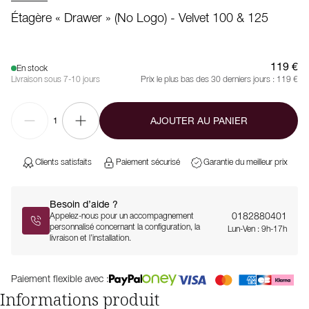
Étagère « Drawer » (no Logo) - Velvet 100 & 125
119 €
En stock
Livraison sous 7-10 jours
Prix le plus bas des 30 derniers jours :
119 €
AJOUTER AU PANIER
1
Clients satisfaits
Paiement sécurisé
Garantie du meilleur prix
Besoin d’aide ?
0182880401
Appelez-nous pour un accompagnement
personnalisé concernant la configuration, la
Lun-Ven : 9h-17h
livraison et l’installation.
Paiement flexible avec :
Informations produit