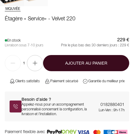
MQUVÉE
Étagère « Service» - Velvet 220
229 €
En stock
Livraison sous 7-10 jours
Prix le plus bas des 30 derniers jours :
229 €
AJOUTER AU PANIER
1
Clients satisfaits
Paiement sécurisé
Garantie du meilleur prix
Besoin d’aide ?
0182880401
Appelez-nous pour un accompagnement
personnalisé concernant la configuration, la
Lun-Ven : 9h-17h
livraison et l’installation.
Paiement flexible avec :