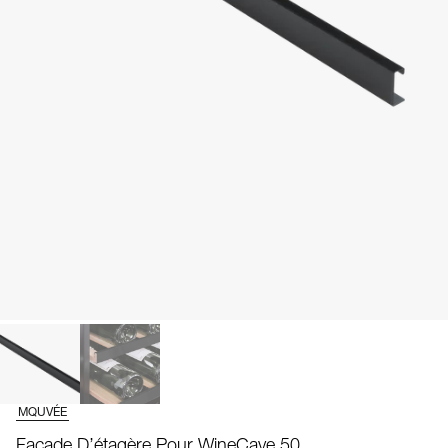
MQUVÉE
Façade D’étagère Pour WineCave 50