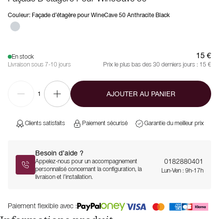
Couleur
:
Façade d’étagère pour WineCave 50 Anthracite Black
15 €
En stock
Livraison sous 7-10 jours
Prix le plus bas des 30 derniers jours :
15 €
AJOUTER AU PANIER
1
Clients satisfaits
Paiement sécurisé
Garantie du meilleur prix
Besoin d’aide ?
0182880401
Appelez-nous pour un accompagnement
personnalisé concernant la configuration, la
Lun-Ven : 9h-17h
livraison et l’installation.
Paiement flexible avec :