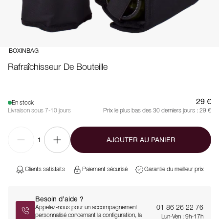
BOXINBAG
Rafraîchisseur De Bouteille
29 €
En stock
Livraison sous 7-10 jours
Prix le plus bas des 30 derniers jours :
29 €
AJOUTER AU PANIER
1
Clients satisfaits
Paiement sécurisé
Garantie du meilleur prix
Besoin d’aide ?
01 86 26 22 76
Appelez-nous pour un accompagnement
personnalisé concernant la configuration, la
Lun-Ven : 9h-17h