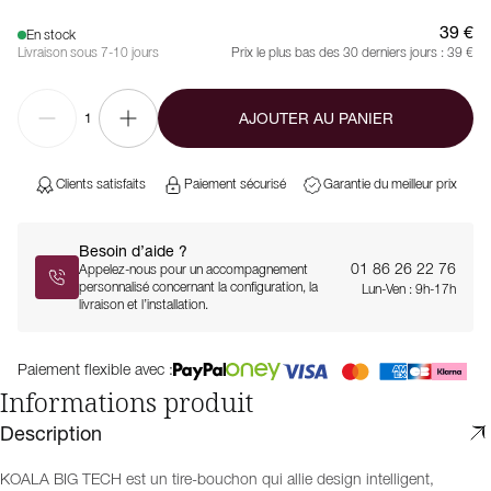
39 €
En stock
Livraison sous 7-10 jours
Prix le plus bas des 30 derniers jours :
39 €
AJOUTER AU PANIER
1
Clients satisfaits
Paiement sécurisé
Garantie du meilleur prix
Besoin d’aide ?
01 86 26 22 76
Appelez-nous pour un accompagnement
personnalisé concernant la configuration, la
Lun-Ven : 9h-17h
livraison et l’installation.
Paiement flexible avec :
Informations produit
Description
KOALA BIG TECH est un tire-bouchon qui allie design intelligent,