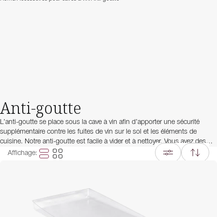
Anti-goutte
L’anti-goutte se place sous la cave à vin afin d’apporter une sécurité
supplémentaire contre les fuites de vin sur le sol et les éléments de
cuisine. Notre anti-goutte est facile à vider et à nettoyer. Vous avez des
questions concernant notre anti-goutte ? Contactez notre service client
Affichage
:
qui sera ravi de vous aider.