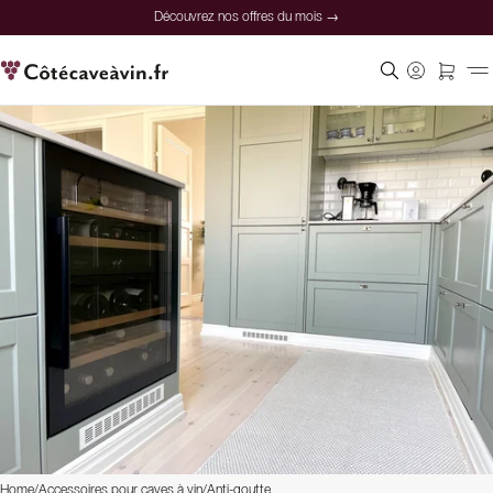
Découvrez nos offres du mois →
Home
/
Accessoires pour caves à vin
/
Anti-goutte