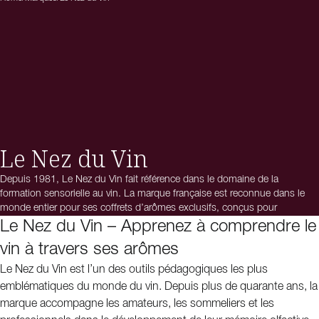
Le Nez du Vin
Depuis 1981, Le Nez du Vin fait référence dans le domaine de la
formation sensorielle au vin. La marque française est reconnue dans le
monde entier pour ses coffrets d’arômes exclusifs, conçus pour
développer et affiner la capacité à identifier les arômes les plus
Le Nez du Vin – Apprenez à comprendre le
caractéristiques d’un vin.
vin à travers ses arômes
En associant science, pédagogie et passion du vin, Le Nez du Vin
propose une expérience d’apprentissage unique, où chaque arôme
Le Nez du Vin est l’un des outils pédagogiques les plus
devient une clé pour mieux comprendre l’origine d’un vin, son cépage et
emblématiques du monde du vin. Depuis plus de quarante ans, la
son potentiel de garde. Le résultat est un outil pédagogique de référence,
marque accompagne les amateurs, les sommeliers et les
utilisé aussi bien par les futurs sommeliers que par certains des plus