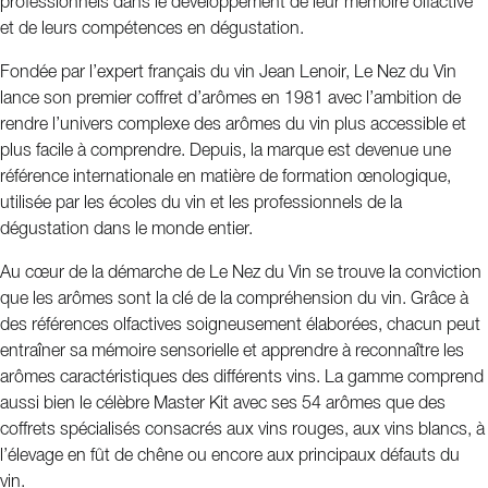
professionnels dans le développement de leur mémoire olfactive
grands experts du monde du vin.
et de leurs compétences en dégustation.
Fondée par l’expert français du vin Jean Lenoir, Le Nez du Vin
lance son premier coffret d’arômes en 1981 avec l’ambition de
rendre l’univers complexe des arômes du vin plus accessible et
plus facile à comprendre. Depuis, la marque est devenue une
référence internationale en matière de formation œnologique,
utilisée par les écoles du vin et les professionnels de la
dégustation dans le monde entier.
Au cœur de la démarche de Le Nez du Vin se trouve la conviction
que les arômes sont la clé de la compréhension du vin. Grâce à
des références olfactives soigneusement élaborées, chacun peut
entraîner sa mémoire sensorielle et apprendre à reconnaître les
arômes caractéristiques des différents vins. La gamme comprend
aussi bien le célèbre Master Kit avec ses 54 arômes que des
coffrets spécialisés consacrés aux vins rouges, aux vins blancs, à
l’élevage en fût de chêne ou encore aux principaux défauts du
vin.