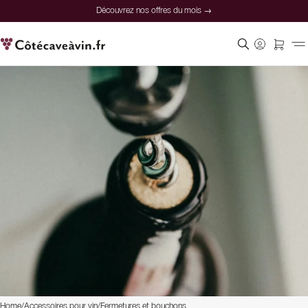
Découvrez nos offres du mois →
Home
/
Accessoires pour vin
/
Fermetures et bouchons