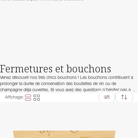
Fermetures et bouchons
Venez découvrir nos très chics bouchons ! Les bouchons contribuent à
prolonger la durée de conservation des bouteilles de vin ou de
champagne déjà ouvertes. Si vous avez des questions n’hésitez pas à
contacter notre service client : nous sommes prêts à vous aider !
Affichage
: