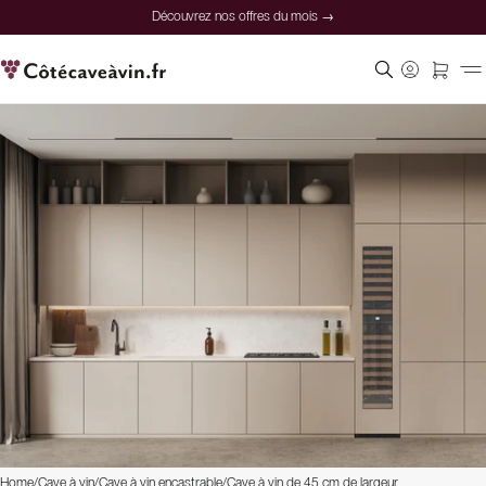
Découvrez nos offres du mois →
Home
/
Cave à vin
/
Cave à vin encastrable
/
Cave à vin de 45 cm de largeur