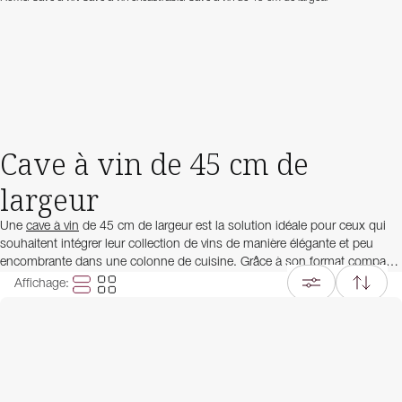
Cave à vin de 45 cm de
largeur
Une
cave à vin
de 45 cm de largeur est la solution idéale pour ceux qui
souhaitent intégrer leur collection de vins de manière élégante et peu
encombrante dans une colonne de cuisine. Grâce à son format compact,
elle s’intègre parfaitement dans les cuisines modernes tout en offrant un
Affichage
:
espace suffisant pour une belle sélection de bouteilles.
Ces modèles sont spécialement conçus pour être encastrés et
s’harmonisent avec le design de votre cuisine. Avec une régulation
précise de la température, un système de stockage sans vibrations et une
porte en verre traité contre les UV, vos grands crus sont conservés dans