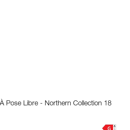
À Pose Libre - Northern Collection 18