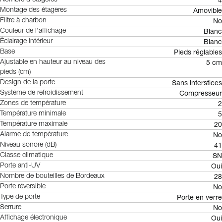
4
Amovible
Montage des étagères
No
Filtre à charbon
Blanc
Couleur de l'affichage
Blanc
Éclairage intérieur
Pieds réglables
Base
5 cm
Ajustable en hauteur au niveau des
pieds (cm)
Sans interstices
Design de la porte
Compresseur
Système de refroidissement
2
Zones de température
5
Température minimale
20
Température maximale
No
Alarme de température
41
Niveau sonore (dB)
SN
Classe climatique
Oui
Porte anti-UV
28
Nombre de bouteilles de Bordeaux
No
Porte réversible
Porte en verre
Type de porte
No
Serrure
Oui
Affichage électronique