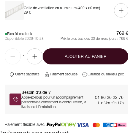
Grille de ventilation en aluminium (400 x 60 mm)
29 €
769 €
Bientôt en stock
Disponible le 2026-10-28
Prix le plus bas des 30 derniers jours :
769 €
AJOUTER AU PANIER
1
Clients satisfaits
Paiement sécurisé
Garantie du meilleur prix
Besoin d’aide ?
01 86 26 22 76
Appelez-nous pour un accompagnement
personnalisé concernant la configuration, la
Lun-Ven : 9h-17h
livraison et l’installation.
Paiement flexible avec :