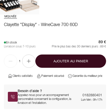
MQUVÉE
Clayette "Display" - WineCave 700 60D
89 €
En stock
Livraison sous 7-10 jours
Prix le plus bas des 30 derniers jours :
89 €
AJOUTER AU PANIER
1
Clients satisfaits
Paiement sécurisé
Garantie du meilleur prix
Besoin d’aide ?
0182880401
Appelez-nous pour un accompagnement
personnalisé concernant la configuration, la
Lun-Ven : 9h-17h
livraison et l’installation.