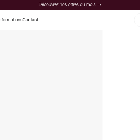
Découvrez nos offres du mois →
nformations
Contact