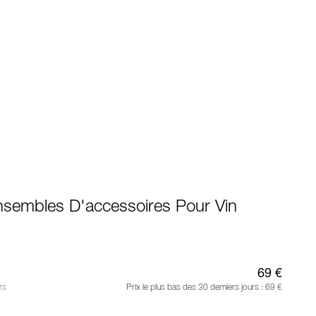
nsembles D'accessoires Pour Vin
69 €
rs
Prix le plus bas des 30 derniers jours :
69 €