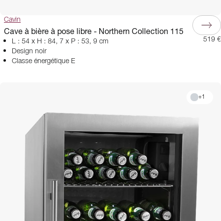
Cavin
Cave à bière à pose libre - Northern Collection 115
519 €
L : 54 x H : 84, 7 x P : 53, 9 cm
Design noir
Classe énergétique E
+
1