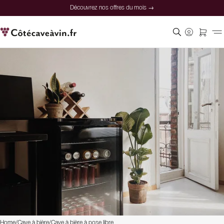
Découvrez nos offres du mois →
Home
/
Cave à bière
/
Cave à bière à pose libre