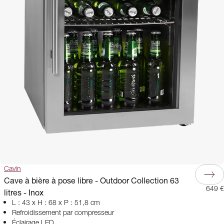
Cavin
Cave à bière à pose libre - Outdoor Collection 63
649 €
litres - Inox
L : 43 x H : 68 x P : 51,8 cm
Refroidissement par compresseur
Éclairage LED