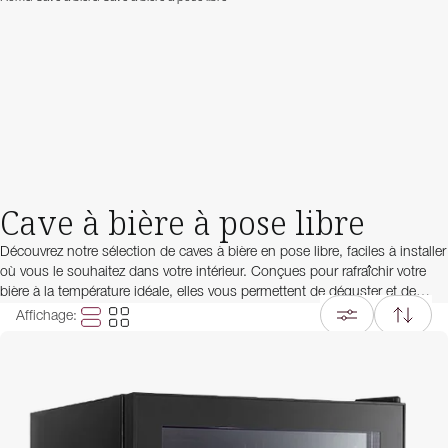
Cave à bière à pose libre
Découvrez notre sélection de caves à bière en pose libre, faciles à installer
où vous le souhaitez dans votre intérieur. Conçues pour rafraîchir votre
bière à la température idéale, elles vous permettent de déguster et de
servir une boisson parfaitement fraîche à tout moment. Que vous
Affichage
:
souhaitiez placer votre cave à bière dans votre cuisine ou votre garage,
vous trouverez chez nous le modèle qui s’adapte à vos besoins et à votre
style.