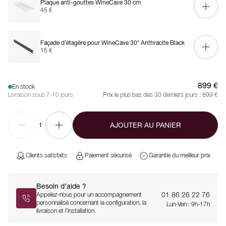
Plaque anti-gouttes WineCave 30 cm
45 €
Façade d’étagère pour WineCave 30* Anthracite Black
15 €
899 €
En stock
Livraison sous 7-10 jours
Prix le plus bas des 30 derniers jours :
899 €
AJOUTER AU PANIER
1
Clients satisfaits
Paiement sécurisé
Garantie du meilleur prix
Besoin d’aide ?
01 86 26 22 76
Appelez-nous pour un accompagnement
personnalisé concernant la configuration, la
Lun-Ven : 9h-17h
livraison et l’installation.