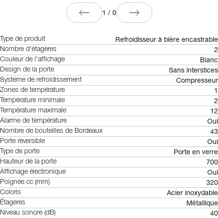
1
/
0
Refroidisseur à bière encastrable
Type de produit
2
Nombre d'étagères
Blanc
Couleur de l'affichage
Sans interstices
Design de la porte
Compresseur
Système de refroidissement
1
Zones de température
2
Température minimale
12
Température maximale
Oui
Alarme de température
43
Nombre de bouteilles de Bordeaux
Oui
Porte réversible
Porte en verre
Type de porte
700
Hauteur de la porte
Oui
Affichage électronique
320
Poignée cc (mm)
Acier inoxydable
Coloris
Métallique
Étagères
40
Niveau sonore (dB)