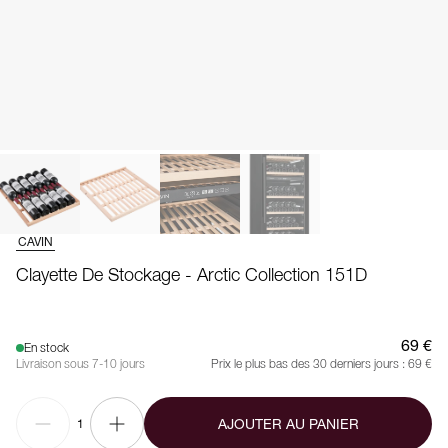
CAVIN
Clayette De Stockage - Arctic Collection 151D
69 €
En stock
Livraison sous 7-10 jours
Prix le plus bas des 30 derniers jours :
69 €
AJOUTER AU PANIER
1