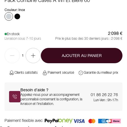
Pack Combiné Caves À Vin Et Bière 60
Couleur
:
Inox
2 098 €
En stock
Livraison sous 7-10 jours
Prix le plus bas des 30 derniers jours :
2 098 €
AJOUTER AU PANIER
1
Clients satisfaits
Paiement sécurisé
Garantie du meilleur prix
Besoin d’aide ?
01 86 26 22 76
Appelez-nous pour un accompagnement
personnalisé concernant la configuration, la
Lun-Ven : 9h-17h
livraison et l’installation.
Paiement flexible avec :