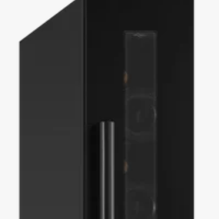
Quelle que soit leur taille, nos caves à vin garantissent des conditions de
conservation optimales, en assurant une température stable, des
vibrations minimales, une protection contre la lumière et une atmosphère
neutre en odeurs. Si vous souhaitez agrandir votre collection, nous
proposons également des caves à vin encastrables plus larges,
disponibles en formats
30 cm
,
40 cm
,
45 cm
,
50 cm
et
60 cm
.