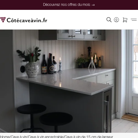
Découvrez nos offres du mois →
Home
/
Cave à vin
/
Cave à vin encastrable
/
Cave à vin de 15 cm de largeur