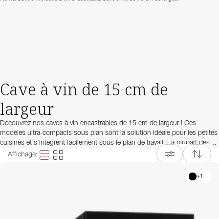
Cave à vin de 15 cm de
largeur
Découvrez nos caves à vin encastrables de 15 cm de largeur ! Ces
modèles ultra-compacts sous plan sont la solution idéale pour les petites
cuisines et s’intègrent facilement sous le plan de travail. La plupart des
caves à vin de cette taille peuvent accueillir entre 7 et 8 bouteilles.
Affichage
:
Toutefois, notre gamme comprend également des modèles dotés des
dernières technologies, capables de stocker jusqu’à 10 bouteilles malgré
+
1
leurs dimensions réduites. Quel que soit le nombre de bouteilles, ces
caves à vin de 15 cm de large maintiennent vos vins préférés à la
température de service idéale.