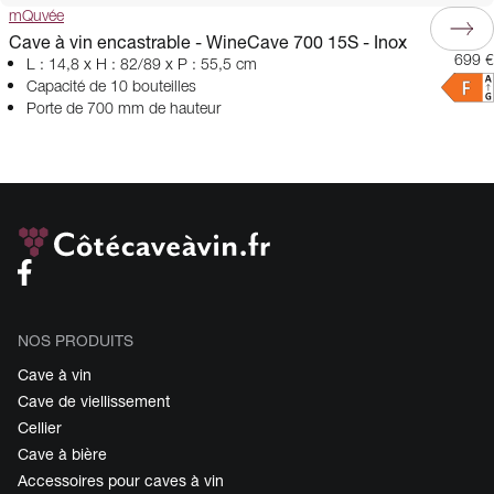
mQuvée
Cave à vin encastrable - WineCave 700 15S - Inox
699 €
L : 14,8 x H : 82/89 x P : 55,5 cm
Capacité de 10 bouteilles
Porte de 700 mm de hauteur
NOS PRODUITS
Cave à vin
Cave de viellissement
Cellier
Cave à bière
Accessoires pour caves à vin