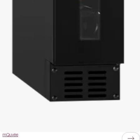
mQuvée