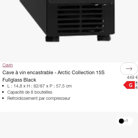
Cavin
Cave à vin encastrable - Arctic Collection 15S
449 €
Fullglass Black
L : 14,8 x H : 82/87 x P : 57,5 cm
Capacité de 8 bouteilles
Refroidissement par compresseur
+
1