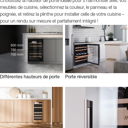
Choisissez la hauteur de porte idéale pour s’harmoniser avec vos
idéale de vos bouteilles.
meubles de cuisine, sélectionnez la couleur, le panneau et la
Pour mQuvée, il ne s'agit pas seulement d'offrir des caves à vin parfaites
poignée, et retirez la plinthe pour installer celle de votre cuisine –
pour vos bouteilles – leur design doit également s’intégrer
pour un rendu sur mesure et parfaitement intégré !
harmonieusement à votre intérieur. Les caves à vin mQuvée comptent
parmi les plus exclusives du marché, notamment grâce à la possibilité de
personnaliser chaque détail selon votre style.
Différentes hauteurs de porte
Porte réversible