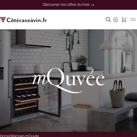
Découvrez nos offres du mois →
Home
/
Marques
/
mQuvée