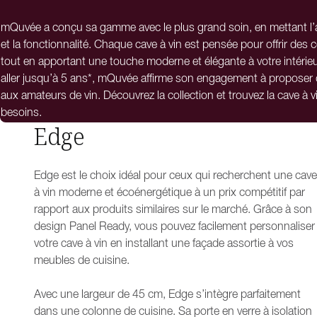
mQuvée a conçu sa gamme avec le plus grand soin, en mettant l’acc
et la fonctionnalité. Chaque cave à vin est pensée pour offrir des
tout en apportant une touche moderne et élégante à votre intérie
aller jusqu’à 5 ans*, mQuvée affirme son engagement à proposer d
aux amateurs de vin. Découvrez la collection et trouvez la cave à 
besoins.
Edge
Edge est le choix idéal pour ceux qui recherchent une cave
à vin moderne et écoénergétique à un prix compétitif par
rapport aux produits similaires sur le marché. Grâce à son
design Panel Ready, vous pouvez facilement personnaliser
votre cave à vin en installant une façade assortie à vos
meubles de cuisine.
Avec une largeur de 45 cm, Edge s’intègre parfaitement
dans une colonne de cuisine. Sa porte en verre à isolation