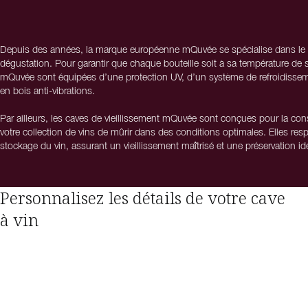
Depuis des années, la marque européenne mQuvée se spécialise dans le vin
dégustation. Pour garantir que chaque bouteille soit à sa température de se
mQuvée sont équipées d’une protection UV, d’un système de refroidissem
en bois anti-vibrations.
Par ailleurs, les caves de vieillissement mQuvée sont conçues pour la con
votre collection de vins de mûrir dans des conditions optimales. Elles resp
stockage du vin, assurant un vieillissement maîtrisé et une préservation id
Pour mQuvée, il ne s'agit pas seulement d'offrir des caves à vin parfaites 
également s’intégrer harmonieusement à votre intérieur. Les caves à vin
Personnalisez les détails de votre cave
exclusives du marché, notamment grâce à la possibilité de personnaliser c
à vin