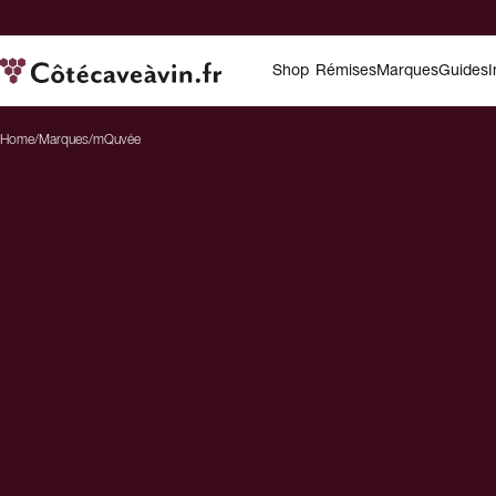
Shop
Rémises
Marques
Guides
I
Home
/
Marques
/
mQuvée