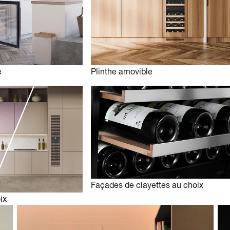
e
Plinthe amovible
Façades de clayettes au choix
ix