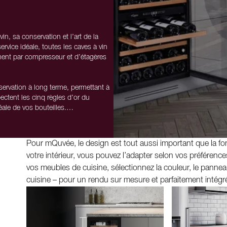
, sa conservation et l’art de la
rvice idéale, toutes les caves à vin
ent par compresseur et d’étagères
servation à long terme, permettant à
ectent les cinq règles d’or du
éale de vos bouteilles.
pour vos bouteilles – leur design doit
 mQuvée comptent parmi les plus
Pour mQuvée, le design est tout aussi important que la fonc
haque détail selon votre style.
votre intérieur, vous pouvez l’adapter selon vos préférenc
vos meubles de cuisine, sélectionnez la couleur, le panneau e
cuisine – pour un rendu sur mesure et parfaitement intégré