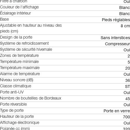
Oui
Filtre à charbon
Blanc
Couleur de l'affichage
Blanc
Éclairage intérieur
Pieds réglables
Base
8 cm
Ajustable en hauteur au niveau des
pieds (cm)
Sans interstices
Design de la porte
Compresseur
Système de refroidissement
Oui
Système de sécurité hivernale
2
Zones de température
5
Température minimale
20
Température maximale
Oui
Alarme de température
36
Niveau sonore (dB)
ST
Classe climatique
Oui
Porte anti-UV
45
Nombre de bouteilles de Bordeaux
Oui
Porte réversible
Porte en verre
Type de porte
700
Hauteur de la porte
Oui
Affichage électronique
320
Poignée cc (mm)