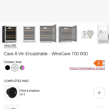
MQUVÉE
Cave À Vin Encastrable - WineCave 700 60D
Couleur
:
Inox
Fiche d’information produit
COMPLÉTEZ AVEC
Filtre à charbon
39 €