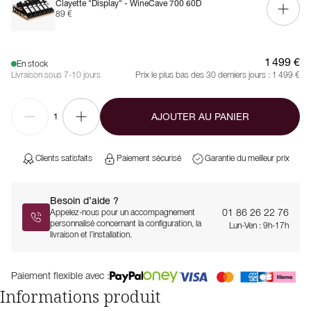
Clayette "Display" - WineCave 700 60D
89 €
1 499 €
En stock
Livraison sous 7-10 jours
Prix le plus bas des 30 derniers jours :
1 499 €
AJOUTER AU PANIER
1
Clients satisfaits
Paiement sécurisé
Garantie du meilleur prix
Besoin d’aide ?
01 86 26 22 76
Appelez-nous pour un accompagnement
personnalisé concernant la configuration, la
Lun-Ven : 9h-17h
livraison et l’installation.
Paiement flexible avec :
Informations produit